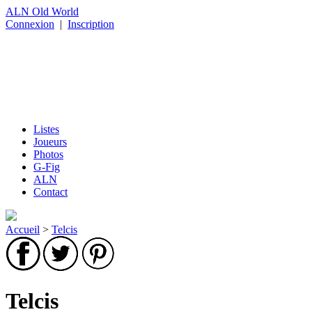
ALN Old World
Connexion
|
Inscription
Listes
Joueurs
Photos
G-Fig
ALN
Contact
Accueil
>
Telcis
Telcis