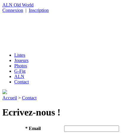
ALN Old World
Connexion
|
Inscription
Listes
Joueurs
Photos
G-Fig
ALN
Contact
Accueil
>
Contact
Ecrivez-nous !
*
Email