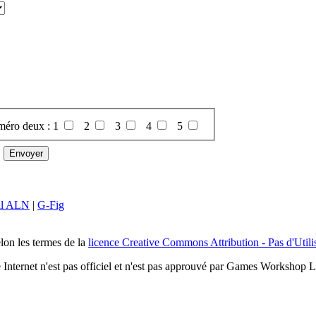
uméro deux :
1
2
3
4
5
il ALN
|
G-Fig
elon les termes de la
licence Creative Commons Attribution - Pas d'Utili
e Internet n'est pas officiel et n'est pas approuvé par Games Workshop L