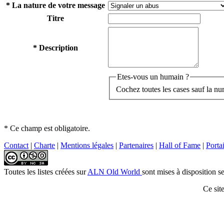
*
La nature de votre message
Titre
*
Description
Etes-vous un humain ?
Cochez toutes les cases sauf la n
*
Ce champ est obligatoire.
Contact
|
Charte
|
Mentions légales
|
Partenaires
|
Hall of Fame
|
Porta
Toutes les listes créées
sur
ALN Old World
sont mises à disposition s
Ce sit