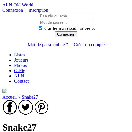
ALN Old World
Connexion
|
Inscription
Garder ma session ouverte.
Mot de passe oublié ?
|
Créer un compte
Listes
Joueurs
Photos
G-Fig
ALN
Contact
Accueil
>
Snake27
Snake27