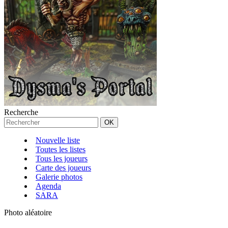
Recherche
Nouvelle liste
Toutes les listes
Tous les joueurs
Carte des joueurs
Galerie photos
Agenda
SARA
Photo aléatoire