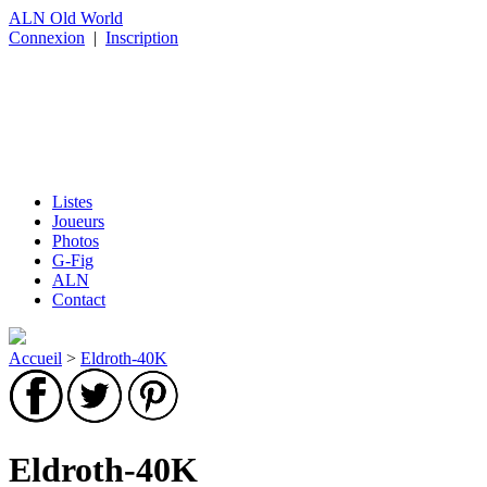
ALN Old World
Connexion
|
Inscription
Listes
Joueurs
Photos
G-Fig
ALN
Contact
Accueil
>
Eldroth-40K
Eldroth-40K